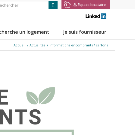
Espace locataire
Connexion
Mot de passe oublié
Créer mon espace
 cherche un logement
Je suis fournisseur
Impossible de me connecter
Accueil
/
Actualités
/
Informations encombrants / cartons