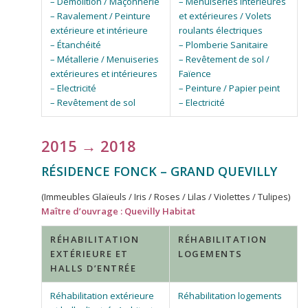
– Démolition / Maçonnerie
– Menuiseries intérieures
– Ravalement / Peinture
et extérieures / Volets
extérieure et intérieure
roulants électriques
– Étanchéité
– Plomberie Sanitaire
– Métallerie / Menuiseries
– Revêtement de sol /
extérieures et intérieures
Faïence
– Electricité
– Peinture / Papier peint
– Revêtement de sol
– Electricité
2015 → 2018
RÉSIDENCE FONCK – GRAND QUEVILLY
(Immeubles Glaïeuls / Iris / Roses / Lilas / Violettes / Tulipes)
Maître d’ouvrage : Quevilly Habitat
RÉHABILITATION
RÉHABILITATION
EXTÉRIEURE ET
LOGEMENTS
HALLS D’ENTRÉE