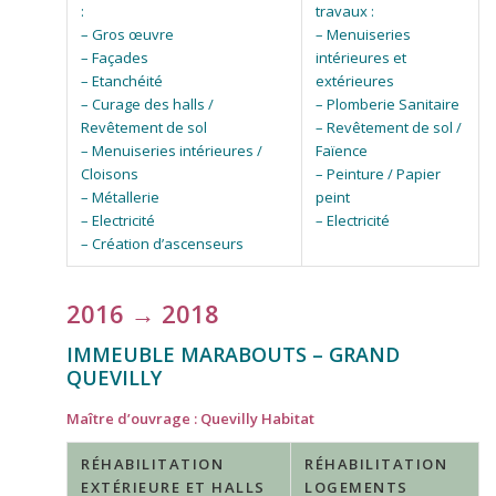
:
travaux :
– Gros œuvre
– Menuiseries
– Façades
intérieures et
– Etanchéité
extérieures
– Curage des halls /
– Plomberie Sanitaire
Revêtement de sol
– Revêtement de sol /
– Menuiseries intérieures /
Faïence
Cloisons
– Peinture / Papier
– Métallerie
peint
– Electricité
– Electricité
– Création d’ascenseurs
2016 → 2018
IMMEUBLE MARABOUTS – GRAND
QUEVILLY
Maître d’ouvrage : Quevilly Habitat
RÉHABILITATION
RÉHABILITATION
EXTÉRIEURE ET HALLS
LOGEMENTS