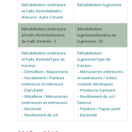
Maître
d’œuvre : Aube Conseil
Nombre
Nombre de
de halls d’entrée : 5
logements : 50
Type de
Type de
travaux :
travaux :
– Démolition / Maçonnerie
– Menuiseries intérieures
– Ravalement / Peinture
et extérieures / Volets
extérieure et intérieure
roulants électriques
– Étanchéité
– Plomberie Sanitaire
– Métallerie / Menuiseries
– Revêtement de sol /
extérieures et intérieures
Faïence
– Electricité
– Peinture / Papier peint
– Revêtement de sol
– Electricité