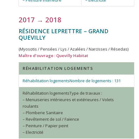
– Peinture intérieure
– Electricité
2017 → 2018
RÉSIDENCE LEPRETTRE – GRAND
QUEVILLY
(Myosotis / Pensées / Lys / Azalées / Narcisses / Résedas)
Maître d’ouvrage : Quevilly Habitat
RÉHABILITATION LOGEMENTS
Nombre de logements : 131
Type de travaux :
– Menuiseries intérieures et extérieures / Volets
roulants
– Plomberie Sanitaire
– Revêtement de sol / Faïence
– Peinture / Papier peint
– Electricité