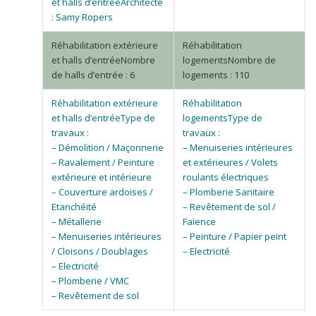
Architecte
: Samy Ropers
Nombre
Nombre de
de halls d’entrée : 6
logements : 110
Type de
Type de
travaux :
travaux :
– Démolition / Maçonnerie
– Menuiseries intérieures
– Ravalement / Peinture
et extérieures / Volets
extérieure et intérieure
roulants électriques
– Couverture ardoises /
– Plomberie Sanitaire
Etanchéité
– Revêtement de sol /
– Métallerie
Faïence
– Menuiseries intérieures
– Peinture / Papier peint
/ Cloisons / Doublages
– Electricité
– Electricité
– Plomberie / VMC
– Revêtement de sol