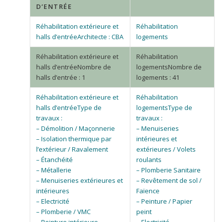
D’ENTRÉE
Architecte : CBA
Nombre de
Nombre de
halls d’entrée : 1
logements : 41
Type de
Type de
travaux :
travaux :
– Démolition / Maçonnerie
– Menuiseries
– Isolation thermique par
intérieures et
l’extérieur / Ravalement
extérieures / Volets
– Étanchéité
roulants
– Métallerie
– Plomberie Sanitaire
– Menuiseries extérieures et
– Revêtement de sol /
intérieures
Faïence
– Electricité
– Peinture / Papier
– Plomberie / VMC
peint