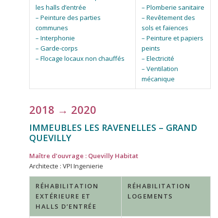
les halls d’entrée
– Plomberie sanitaire
– Peinture des parties
– Revêtement des
communes
sols et faïences
– Interphonie
– Peinture et papiers
– Garde-corps
peints
– Flocage locaux non chauffés
– Electricité
– Ventilation
mécanique
2018 → 2020
IMMEUBLES LES RAVENELLES – GRAND
QUEVILLY
Maître d’ouvrage : Quevilly Habitat
Architecte : VPI Ingenierie
RÉHABILITATION
RÉHABILITATION
EXTÉRIEURE ET
LOGEMENTS
HALLS D’ENTRÉE