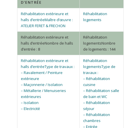
D’ENTRÉE
Maître d’œuvre :
ATELIER FERET & FRECHON
Nombre de halls
Nombre
d’entrée : 8
de logements : 144
Type de travaux :
Type de
– Ravalement / Peinture
travaux :
extérieure
– Réhabilitation
– Maçonnerie / Isolation
cuisine
– Métallerie / Menuiseries
– Réhabilitation salle
extérieures
de bain et WC
– Isolation
– Réhabilitation
– Electricité
séjour
– Réhabilitation
chambres
– Entrée