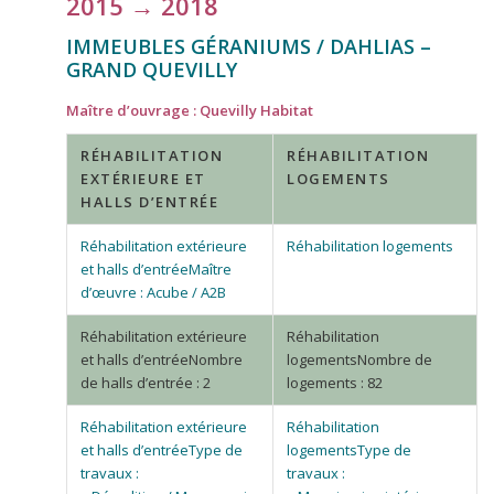
2015 → 2018
IMMEUBLES GÉRANIUMS / DAHLIAS –
GRAND QUEVILLY
Maître d’ouvrage : Quevilly Habitat
RÉHABILITATION
RÉHABILITATION
EXTÉRIEURE ET
LOGEMENTS
HALLS D’ENTRÉE
Maître
d’œuvre : Acube / A2B
Nombre
Nombre de
de halls d’entrée : 2
logements : 82
Type de
Type de
travaux :
travaux :